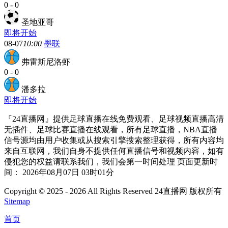
0
-
0
圣地亚哥
即将开始
08-07
10:00
墨联
弗雷斯尼洛虾
0
-
0
潘多拉
即将开始
『24直播网』提供足球直播在线免费观看、足球视频直播高清
无插件、足球比赛直播在线观看，所有足球直播，NBA直播
信号源均由用户收集或从搜索引擎搜索整理获得，所有内容均
来自互联网，我们自身不提供任何直播信号和视频内容，如有
侵犯您的权益请联系我们，我们会第一时间处理 页面更新时
间： 2026年08月07日 03时01分
Copyright © 2025 - 2026 All Rights Reserved 24直播网 版权所有
Sitemap
首页