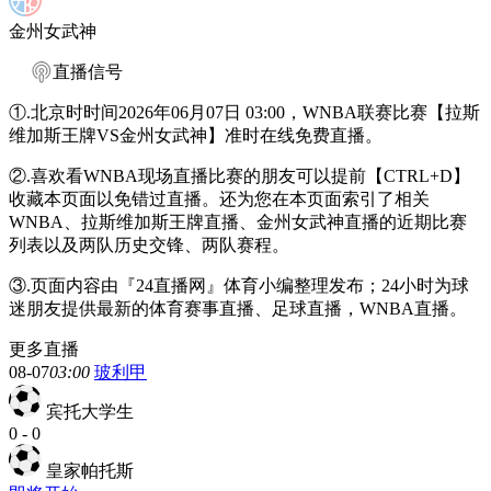
金州女武神
直播信号
①.北京时时间2026年06月07日 03:00，WNBA联赛比赛【拉斯
维加斯王牌VS金州女武神】准时在线免费直播。
②.喜欢看WNBA现场直播比赛的朋友可以提前【CTRL+D】
收藏本页面以免错过直播。还为您在本页面索引了相关
WNBA、拉斯维加斯王牌直播、金州女武神直播的近期比赛
列表以及两队历史交锋、两队赛程。
③.页面内容由『24直播网』体育小编整理发布；24小时为球
迷朋友提供最新的体育赛事直播、足球直播，WNBA直播。
更多直播
08-07
03:00
玻利甲
宾托大学生
0
-
0
皇家帕托斯