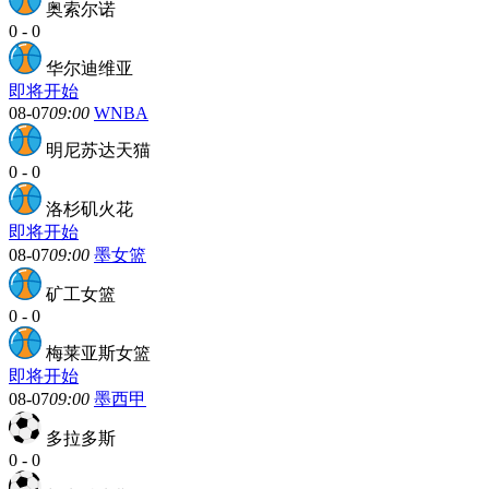
奥索尔诺
0
-
0
华尔迪维亚
即将开始
08-07
09:00
WNBA
明尼苏达天猫
0
-
0
洛杉矶火花
即将开始
08-07
09:00
墨女篮
矿工女篮
0
-
0
梅莱亚斯女篮
即将开始
08-07
09:00
墨西甲
多拉多斯
0
-
0