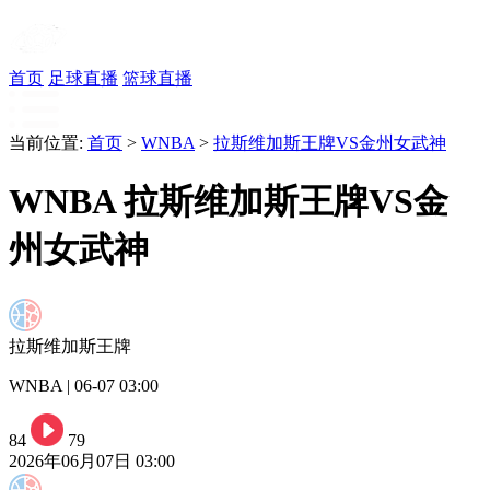
首页
足球直播
篮球直播
当前位置:
首页
>
WNBA
>
拉斯维加斯王牌VS金州女武神
WNBA 拉斯维加斯王牌VS金
州女武神
拉斯维加斯王牌
WNBA | 06-07 03:00
84
79
2026年06月07日 03:00