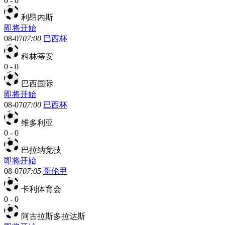
0
-
0
利昂内斯
即将开始
08-07
07:00
巴西杯
科林蒂安
0
-
0
巴西国际
即将开始
08-07
07:00
巴西杯
维多利亚
0
-
0
巴拉纳竞技
即将开始
08-07
07:05
哥伦甲
卡利体育会
0
-
0
阿古拉斯多拉达斯