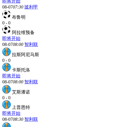
即将开始
08-07
07:30
玻利甲
布鲁明
0
-
0
阿拉维预备
即将开始
08-07
08:00
智利联
拉斯阿尼马斯
0
-
0
卡斯托洛
即将开始
08-07
08:00
智利联
艾斯潘诺
0
-
0
上普恩特
即将开始
08-07
08:30
智利联