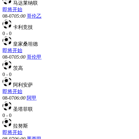
马达莱纳联
即将开始
08-07
05:00
哥伦乙
卡利竞技
0
-
0
皇家桑坦德
即将开始
08-07
05:00
哥伦甲
茨高
0
-
0
阿利安萨
即将开始
08-07
06:00
阿甲
圣塔菲联
0
-
0
拉努斯
即将开始
08-07
06:00
墨西甲