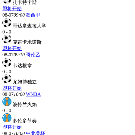
扎卡特卡斯
即将开始
08-07
09:00
墨西甲
哥达拿查拉大学
0
-
0
克雷卡米诺斯
即将开始
08-07
09:10
哥伦乙
卡达根拿
0
-
0
尤姆博独立
即将开始
08-07
10:00
WNBA
波特兰火焰
0
-
0
多伦多节奏
即将开始
08-07
10:00
中北美杯