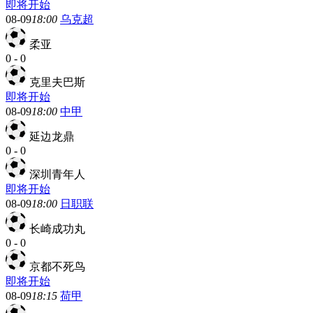
即将开始
08-09
18:00
乌克超
柔亚
0
-
0
克里夫巴斯
即将开始
08-09
18:00
中甲
延边龙鼎
0
-
0
深圳青年人
即将开始
08-09
18:00
日职联
长崎成功丸
0
-
0
京都不死鸟
即将开始
08-09
18:15
荷甲