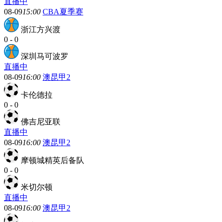
直播中
08-09
15:00
CBA夏季赛
浙江方兴渡
0
-
0
深圳马可波罗
直播中
08-09
16:00
澳昆甲2
卡伦德拉
0
-
0
佛吉尼亚联
直播中
08-09
16:00
澳昆甲2
摩顿城精英后备队
0
-
0
米切尔顿
直播中
08-09
16:00
澳昆甲2