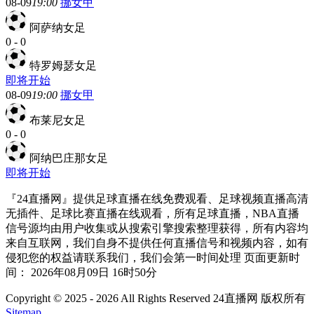
08-09
19:00
挪女甲
阿萨纳女足
0
-
0
特罗姆瑟女足
即将开始
08-09
19:00
挪女甲
布莱尼女足
0
-
0
阿纳巴庄那女足
即将开始
『24直播网』提供足球直播在线免费观看、足球视频直播高清
无插件、足球比赛直播在线观看，所有足球直播，NBA直播
信号源均由用户收集或从搜索引擎搜索整理获得，所有内容均
来自互联网，我们自身不提供任何直播信号和视频内容，如有
侵犯您的权益请联系我们，我们会第一时间处理 页面更新时
间： 2026年08月09日 16时50分
Copyright © 2025 - 2026 All Rights Reserved 24直播网 版权所有
Sitemap