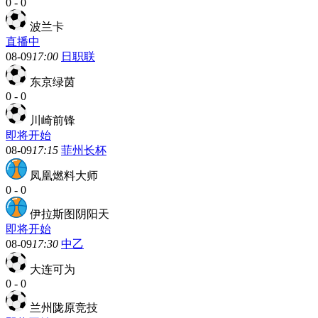
0
-
0
波兰卡
直播中
08-09
17:00
日职联
东京绿茵
0
-
0
川崎前锋
即将开始
08-09
17:15
菲州长杯
凤凰燃料大师
0
-
0
伊拉斯图阴阳天
即将开始
08-09
17:30
中乙
大连可为
0
-
0
兰州陇原竞技