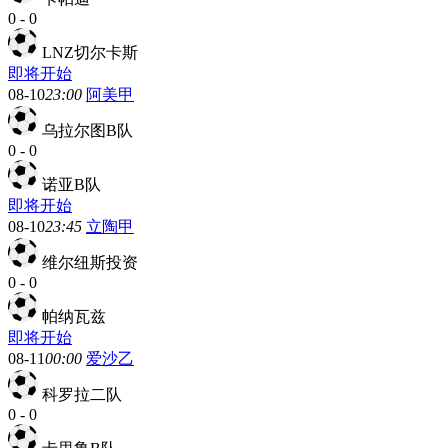
0
-
0
LNZ切尔卡斯
即将开始
08-10
23:00
阿美甲
乌拉尔图B队
0
-
0
诺亚B队
即将开始
08-10
23:45
立陶甲
维尔纽斯投资
0
-
0
帕纳瓦兹
即将开始
08-11
00:00
爱沙乙
科罗拉二队
0
-
0