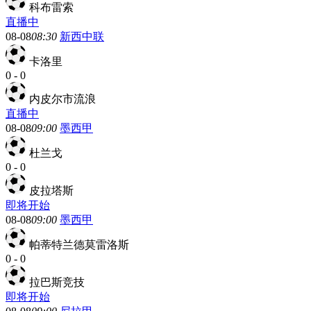
科布雷索
直播中
08-08
08:30
新西中联
卡洛里
0
-
0
内皮尔市流浪
直播中
08-08
09:00
墨西甲
杜兰戈
0
-
0
皮拉塔斯
即将开始
08-08
09:00
墨西甲
帕蒂特兰德莫雷洛斯
0
-
0
拉巴斯竞技
即将开始