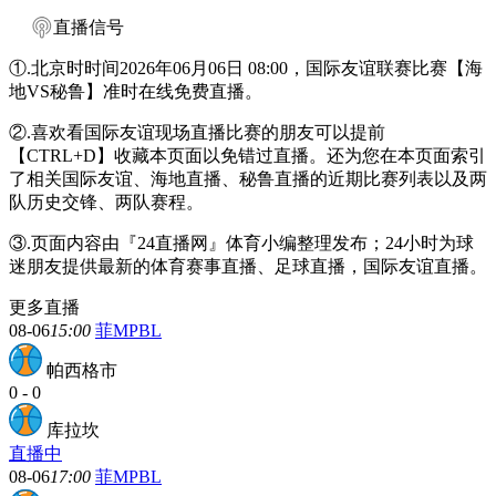
直播信号
①.北京时时间2026年06月06日 08:00，国际友谊联赛比赛【海
地VS秘鲁】准时在线免费直播。
②.喜欢看国际友谊现场直播比赛的朋友可以提前
【CTRL+D】收藏本页面以免错过直播。还为您在本页面索引
了相关国际友谊、海地直播、秘鲁直播的近期比赛列表以及两
队历史交锋、两队赛程。
③.页面内容由『24直播网』体育小编整理发布；24小时为球
迷朋友提供最新的体育赛事直播、足球直播，国际友谊直播。
更多直播
08-06
15:00
菲MPBL
帕西格市
0
-
0
库拉坎
直播中
08-06
17:00
菲MPBL