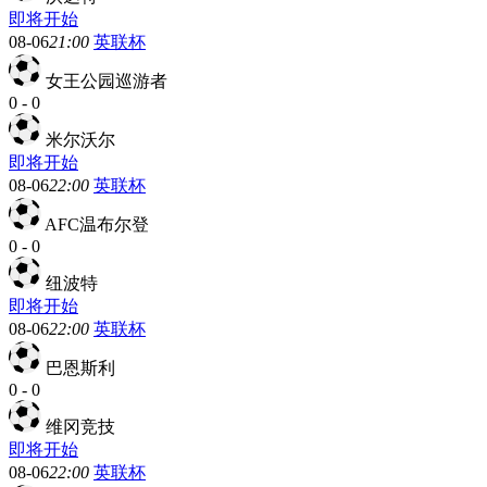
即将开始
08-06
21:00
英联杯
女王公园巡游者
0
-
0
米尔沃尔
即将开始
08-06
22:00
英联杯
AFC温布尔登
0
-
0
纽波特
即将开始
08-06
22:00
英联杯
巴恩斯利
0
-
0
维冈竞技
即将开始
08-06
22:00
英联杯