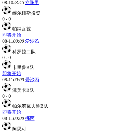
08-10
23:45
立陶甲
维尔纽斯投资
0
-
0
帕纳瓦兹
即将开始
08-11
00:00
爱沙乙
科罗拉二队
0
-
0
卡里鲁B队
即将开始
08-11
00:00
爱沙丙
潭美卡B队
0
-
0
帕尔努瓦夫鲁B队
即将开始
08-11
00:00
挪丙
阿思可