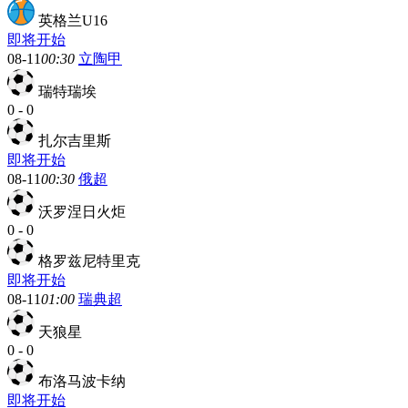
英格兰U16
即将开始
08-11
00:30
立陶甲
瑞特瑞埃
0
-
0
扎尔吉里斯
即将开始
08-11
00:30
俄超
沃罗涅日火炬
0
-
0
格罗兹尼特里克
即将开始
08-11
01:00
瑞典超
天狼星
0
-
0
布洛马波卡纳
即将开始