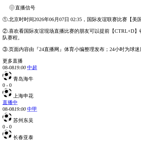
直播信号
①.北京时时间2026年06月07日 02:35，国际友谊联赛比赛
②.喜欢看国际友谊现场直播比赛的朋友可以提前【CTRL+
队赛程。
③.页面内容由『24直播网』体育小编整理发布；24小时为
更多直播
08-08
19:00
中超
青岛海牛
0
-
0
上海申花
直播中
08-08
19:00
中甲
苏州东吴
0
-
0
长春亚泰