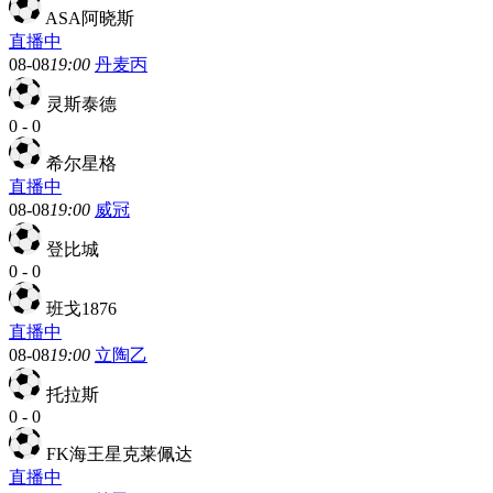
ASA阿晓斯
直播中
08-08
19:00
丹麦丙
灵斯泰德
0
-
0
希尔星格
直播中
08-08
19:00
威冠
登比城
0
-
0
班戈1876
直播中
08-08
19:00
立陶乙
托拉斯
0
-
0
FK海王星克莱佩达
直播中