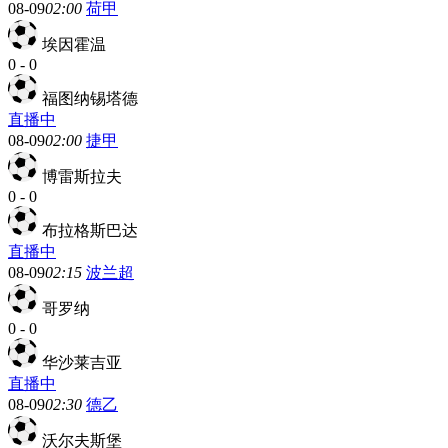
08-09
02:00
荷甲
埃因霍温
0
-
0
福图纳锡塔德
直播中
08-09
02:00
捷甲
博雷斯拉夫
0
-
0
布拉格斯巴达
直播中
08-09
02:15
波兰超
哥罗纳
0
-
0
华沙莱吉亚
直播中
08-09
02:30
德乙
沃尔夫斯堡