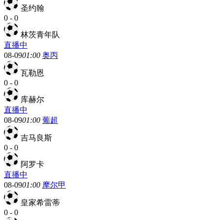
圣约翰
0
-
0
林茨青年队
直播中
08-09
01:00
奥丙
瓦勒恩
0
-
0
库赫尔
直播中
08-09
01:00
葡超
吉马良斯
0
-
0
阿罗卡
直播中
08-09
01:00
摩尔甲
皇家希雷蒂
0
-
0