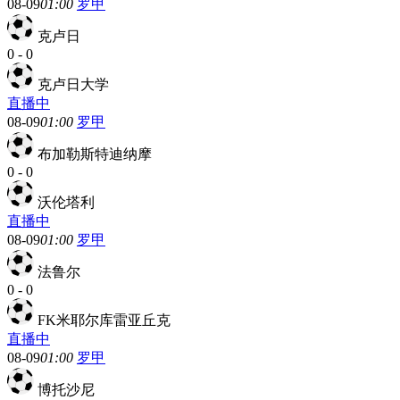
08-09
01:00
罗甲
克卢日
0
-
0
克卢日大学
直播中
08-09
01:00
罗甲
布加勒斯特迪纳摩
0
-
0
沃伦塔利
直播中
08-09
01:00
罗甲
法鲁尔
0
-
0
FK米耶尔库雷亚丘克
直播中
08-09
01:00
罗甲
博托沙尼