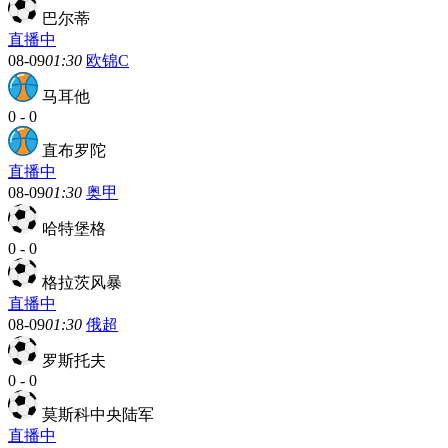
巴尔蒂
直播中
08-09
01:30
欧锦C
马耳他
0
-
0
直布罗陀
直播中
08-09
01:30
奥甲
哈特堡格
0
-
0
格拉茨风暴
直播中
08-09
01:30
俄超
罗斯托夫
0
-
0
莫斯科中央陆军
直播中