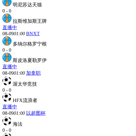
明尼苏达天猫
0
-
0
拉斯维加斯王牌
直播中
08-09
01:00
BNXT
多纳尔格罗宁根
0
-
0
斯皮洛夏勒罗伊
直播中
08-09
01:00
加拿职
渥太华竞技
0
-
0
HFX流浪者
直播中
08-09
01:00
以超图杯
海法
0
-
0