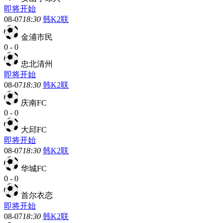
即将开始
08-07
18:30
韩K2联
金浦市民
0
-
0
忠北清州
即将开始
08-07
18:30
韩K2联
庆南FC
0
-
0
大邱FC
即将开始
08-07
18:30
韩K2联
华城FC
0
-
0
首尔衣恋
即将开始
08-07
18:30
韩K2联