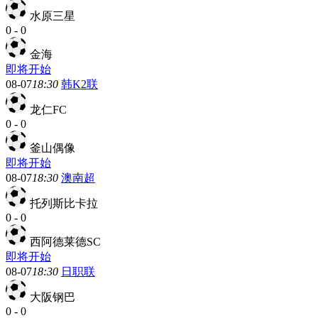
水原三星
0
-
0
金海
即将开始
08-07
18:30
韩K2联
龙仁FC
0
-
0
釜山偶像
即将开始
08-07
18:30
澳南超
托列斯比卡拉
0
-
0
西阿德莱德SC
即将开始
08-07
18:30
日职联
大阪钢巴
0
-
0