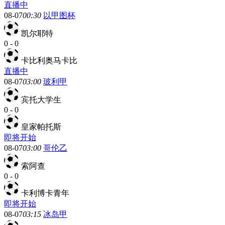
直播中
08-07
00:30
以甲图杯
凯尔耶特
0
-
0
卡比利奥马卡比
直播中
08-07
03:00
玻利甲
宾托大学生
0
-
0
皇家帕托斯
即将开始
08-07
03:00
哥伦乙
索阿查
0
-
0
卡利博卡青年
即将开始
08-07
03:15
冰岛甲