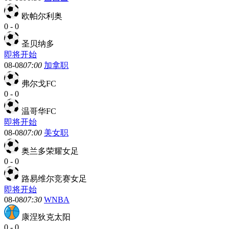
欧帕尔利奥
0
-
0
圣贝纳多
即将开始
08-08
07:00
加拿职
弗尔戈FC
0
-
0
温哥华FC
即将开始
08-08
07:00
美女职
奥兰多荣耀女足
0
-
0
路易维尔竞赛女足
即将开始
08-08
07:30
WNBA
康涅狄克太阳
0
-
0