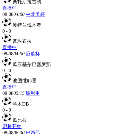
桑托斯拉古纳
直播中
08-08
04:00
中北美杯
波特兰伐木者
0
-
0
普埃布拉
直播中
08-08
04:00
厄瓜杯
瓜亚基尔巴塞罗那
0
-
0
波图维耶霍
直播中
08-08
05:15
玻利甲
学术DB
0
-
0
瓜比拉
即将开始
08-08
06:30
巴西乙