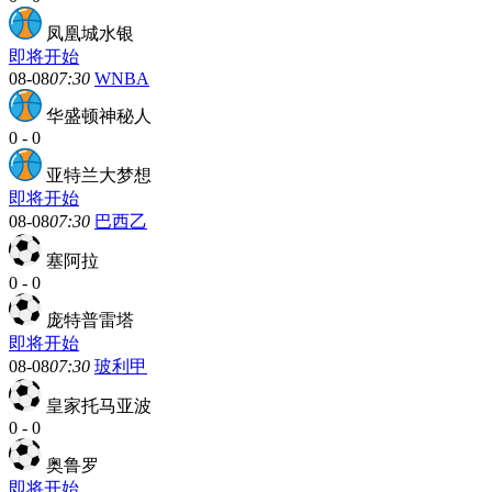
凤凰城水银
即将开始
08-08
07:30
WNBA
华盛顿神秘人
0
-
0
亚特兰大梦想
即将开始
08-08
07:30
巴西乙
塞阿拉
0
-
0
庞特普雷塔
即将开始
08-08
07:30
玻利甲
皇家托马亚波
0
-
0
奥鲁罗
即将开始