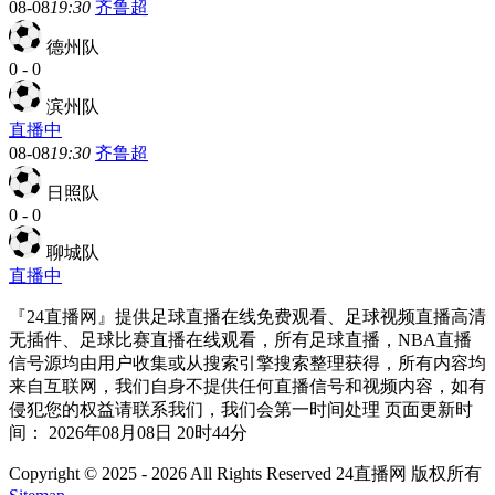
08-08
19:30
齐鲁超
德州队
0
-
0
滨州队
直播中
08-08
19:30
齐鲁超
日照队
0
-
0
聊城队
直播中
『24直播网』提供足球直播在线免费观看、足球视频直播高清
无插件、足球比赛直播在线观看，所有足球直播，NBA直播
信号源均由用户收集或从搜索引擎搜索整理获得，所有内容均
来自互联网，我们自身不提供任何直播信号和视频内容，如有
侵犯您的权益请联系我们，我们会第一时间处理 页面更新时
间： 2026年08月08日 20时44分
Copyright © 2025 - 2026 All Rights Reserved 24直播网 版权所有