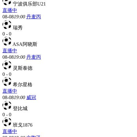
宁波俱乐部U21
直播中
08-08
19:00
丹麦丙
瑞秀
0
-
0
ASA阿晓斯
直播中
08-08
19:00
丹麦丙
灵斯泰德
0
-
0
希尔星格
直播中
08-08
19:00
威冠
登比城
0
-
0
班戈1876
直播中