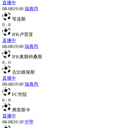
直播中
08-08
19:00
瑞典丙
哥连斯
0
-
0
IFK卢雷亚
直播中
08-08
19:00
瑞典丙
IFK奥斯特桑斯
0
-
0
古比根保斯
直播中
08-08
19:00
瑞典丙
FC学院
0
-
0
弗里斯卡
直播中
08-08
19:30
中甲