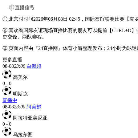
直播信号
①.北京时时间2026年06月08日 02:45，国际友谊联赛比
②.喜欢看国际友谊现场直播比赛的朋友可以提前【CTRL+
史交锋、两队赛程。
③.页面内容由『24直播网』体育小编整理发布；24小时为
更多直播
08-08
23:00
白俄超
高美尔
0
-
0
明斯克
直播中
08-08
23:00
阿美超
阿拉特亚美尼亚
0
-
0
乌拉尔图