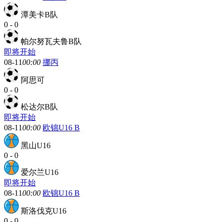
潭美卡B队
0
-
0
帕尔努瓦夫鲁B队
即将开始
08-11
00:00
挪丙
阿思可
0
-
0
松达尔B队
即将开始
08-11
00:00
欧锦U16 B
黑山U16
0
-
0
爱尔兰U16
即将开始
08-11
00:00
欧锦U16 B
斯洛伐克U16
0
-
0