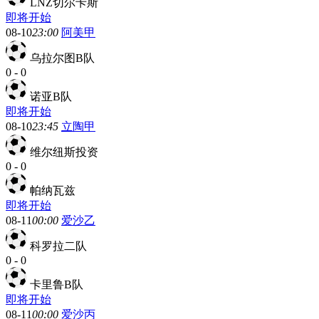
LNZ切尔卡斯
即将开始
08-10
23:00
阿美甲
乌拉尔图B队
0
-
0
诺亚B队
即将开始
08-10
23:45
立陶甲
维尔纽斯投资
0
-
0
帕纳瓦兹
即将开始
08-11
00:00
爱沙乙
科罗拉二队
0
-
0
卡里鲁B队
即将开始
08-11
00:00
爱沙丙