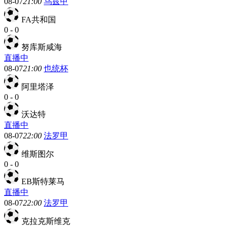
08-07
21:00
乌兹甲
FA共和国
0
-
0
努库斯咸海
直播中
08-07
21:00
也统杯
阿里塔泽
0
-
0
沃达特
直播中
08-07
22:00
法罗甲
维斯图尔
0
-
0
EB斯特莱马
直播中
08-07
22:00
法罗甲
克拉克斯维克