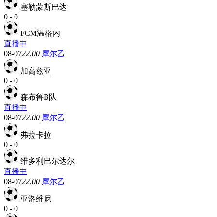
塞勒蒙斯巴达
0
-
0
FCM温格内
直播中
08-07
22:00
摩尔乙
加高兹亚
0
-
0
森布鲁B队
直播中
08-07
22:00
摩尔乙
弗拉卡拉
0
-
0
维多利巴尔达尔
直播中
08-07
22:00
摩尔乙
亚洛维尼
0
-
0