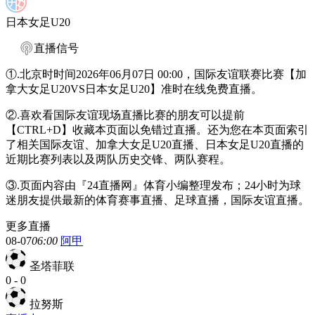
日本女足U20
直播信号
①.北京时时间2026年06月07日 00:00，国际友谊联赛比赛【加
拿大女足U20VS日本女足U20】准时在线免费直播。
②.喜欢看国际友谊现场直播比赛的朋友可以提前
【CTRL+D】收藏本页面以免错过直播。还为您在本页面索引
了相关国际友谊、加拿大女足U20直播、日本女足U20直播的
近期比赛列表以及两队历史交锋、两队赛程。
③.页面内容由『24直播网』体育小编整理发布；24小时为球
迷朋友提供最新的体育赛事直播、足球直播，国际友谊直播。
更多直播
08-07
06:00
阿甲
圣塔菲联
0
-
0
拉努斯