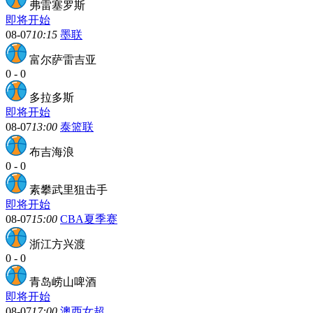
弗雷塞罗斯
即将开始
08-07
10:15
墨联
富尔萨雷吉亚
0
-
0
多拉多斯
即将开始
08-07
13:00
泰篮联
布吉海浪
0
-
0
素攀武里狙击手
即将开始
08-07
15:00
CBA夏季赛
浙江方兴渡
0
-
0
青岛崂山啤酒
即将开始
08-07
17:00
澳西女超