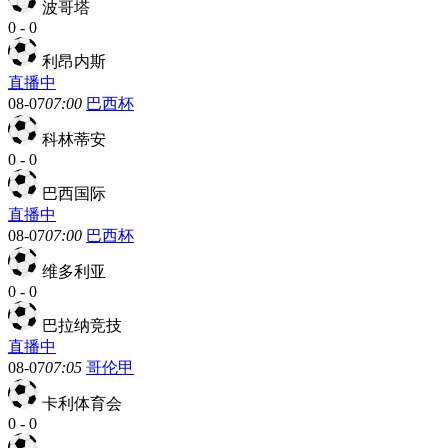
波哥塔
0
-
0
利昂内斯
直播中
08-07
07:00
巴西杯
科林蒂安
0
-
0
巴西国际
直播中
08-07
07:00
巴西杯
维多利亚
0
-
0
巴拉纳竞技
直播中
08-07
07:05
哥伦甲
卡利体育会
0
-
0