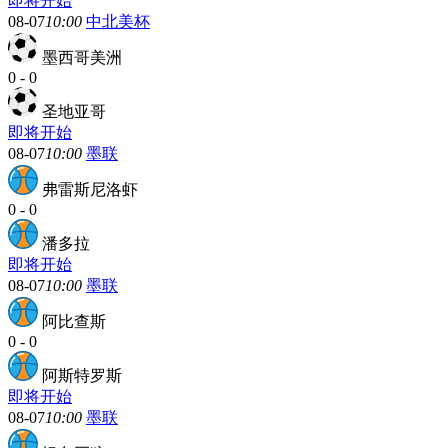
即将开始
08-07
10:00
中北美杯
墨西哥美洲
0
-
0
圣地亚哥
即将开始
08-07
10:00
墨联
弗雷斯尼洛虾
0
-
0
潘多拉
即将开始
08-07
10:00
墨联
阿比查斯
0
-
0
阿斯特罗斯
即将开始
08-07
10:00
墨联