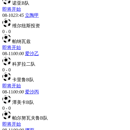
诺亚B队
即将开始
08-10
23:45
立陶甲
维尔纽斯投资
0
-
0
帕纳瓦兹
即将开始
08-11
00:00
爱沙乙
科罗拉二队
0
-
0
卡里鲁B队
即将开始
08-11
00:00
爱沙丙
潭美卡B队
0
-
0
帕尔努瓦夫鲁B队
即将开始