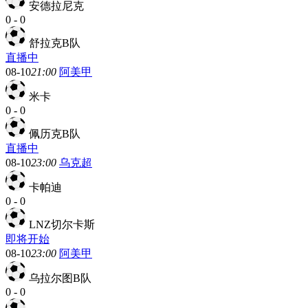
安德拉尼克
0
-
0
舒拉克B队
直播中
08-10
21:00
阿美甲
米卡
0
-
0
佩历克B队
直播中
08-10
23:00
乌克超
卡帕迪
0
-
0
LNZ切尔卡斯
即将开始
08-10
23:00
阿美甲
乌拉尔图B队
0
-
0