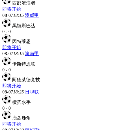
西部流浪者
即将开始
08-07
18:15
澳威甲
黑镇斯巴达
0
-
0
因特莱恩
即将开始
08-07
18:15
澳南甲
伊斯特恩联
0
-
0
阿德莱德竞技
即将开始
08-07
18:25
日职联
横滨水手
0
-
0
鹿岛鹿角
即将开始