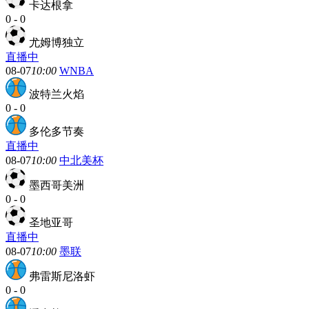
卡达根拿
0
-
0
尤姆博独立
直播中
08-07
10:00
WNBA
波特兰火焰
0
-
0
多伦多节奏
直播中
08-07
10:00
中北美杯
墨西哥美洲
0
-
0
圣地亚哥
直播中
08-07
10:00
墨联
弗雷斯尼洛虾
0
-
0