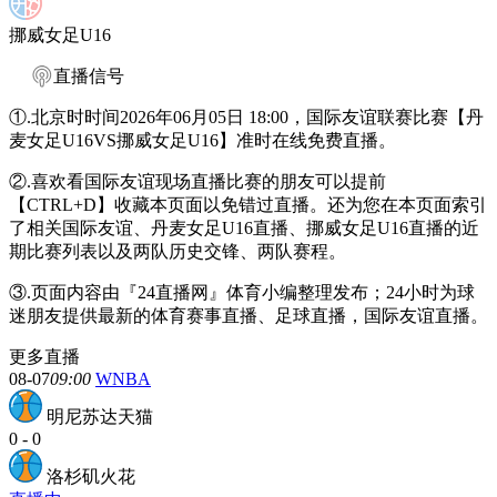
挪威女足U16
直播信号
①.北京时时间2026年06月05日 18:00，国际友谊联赛比赛【丹
麦女足U16VS挪威女足U16】准时在线免费直播。
②.喜欢看国际友谊现场直播比赛的朋友可以提前
【CTRL+D】收藏本页面以免错过直播。还为您在本页面索引
了相关国际友谊、丹麦女足U16直播、挪威女足U16直播的近
期比赛列表以及两队历史交锋、两队赛程。
③.页面内容由『24直播网』体育小编整理发布；24小时为球
迷朋友提供最新的体育赛事直播、足球直播，国际友谊直播。
更多直播
08-07
09:00
WNBA
明尼苏达天猫
0
-
0
洛杉矶火花