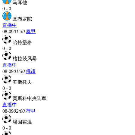
马耳他
0
-
0
直布罗陀
直播中
08-09
01:30
奥甲
哈特堡格
0
-
0
格拉茨风暴
直播中
08-09
01:30
俄超
罗斯托夫
0
-
0
莫斯科中央陆军
直播中
08-09
02:00
荷甲
埃因霍温
0
-
0