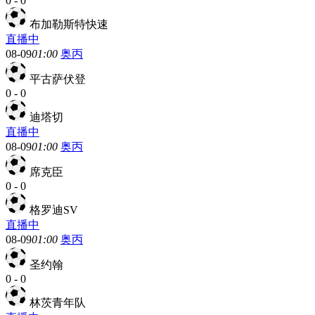
0
-
0
布加勒斯特快速
直播中
08-09
01:00
奥丙
平古萨伏登
0
-
0
迪塔切
直播中
08-09
01:00
奥丙
席克臣
0
-
0
格罗迪SV
直播中
08-09
01:00
奥丙
圣约翰
0
-
0
林茨青年队