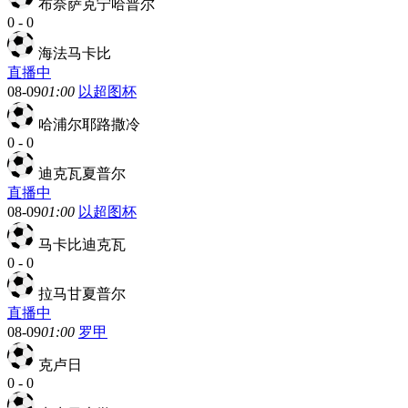
布奈萨克宁哈普尔
0
-
0
海法马卡比
直播中
08-09
01:00
以超图杯
哈浦尔耶路撒冷
0
-
0
迪克瓦夏普尔
直播中
08-09
01:00
以超图杯
马卡比迪克瓦
0
-
0
拉马甘夏普尔
直播中
08-09
01:00
罗甲
克卢日
0
-
0