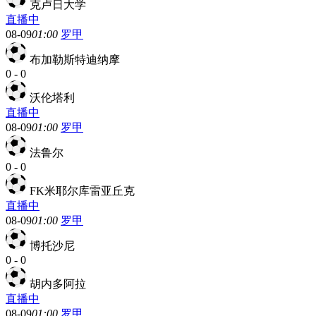
克卢日大学
直播中
08-09
01:00
罗甲
布加勒斯特迪纳摩
0
-
0
沃伦塔利
直播中
08-09
01:00
罗甲
法鲁尔
0
-
0
FK米耶尔库雷亚丘克
直播中
08-09
01:00
罗甲
博托沙尼
0
-
0
胡内多阿拉
直播中
08-09
01:00
罗甲