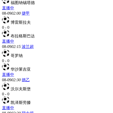
福图纳锡塔德
直播中
08-09
02:00
捷甲
博雷斯拉夫
0
-
0
布拉格斯巴达
直播中
08-09
02:15
波兰超
哥罗纳
0
-
0
华沙莱吉亚
直播中
08-09
02:30
德乙
沃尔夫斯堡
0
-
0
凯泽斯劳滕
直播中