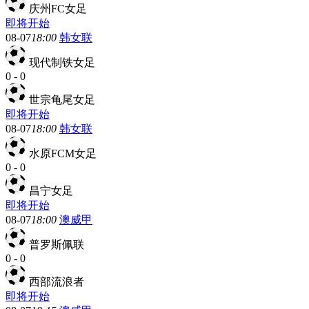
庆州FC女足
即将开始
08-07
18:00
韩女联
现代制铁女足
0
-
0
世宗龟尾女足
即将开始
08-07
18:00
韩女联
水原FCM女足
0
-
0
昌宁女足
即将开始
08-07
18:00
澳威甲
普罗斯佩联
0
-
0
西部流浪者
即将开始