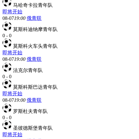
马哈奇卡拉青年队
即将开始
08-07
19:00
俄青联
莫斯科迪纳摩青年队
0
-
0
莫斯科火车头青年队
即将开始
08-07
19:00
俄青联
法克尔青年队
0
-
0
莫斯科斯巴达青年队
即将开始
08-07
19:00
俄青联
罗斯杜夫青年队
0
-
0
圣彼德斯堡青年队
即将开始