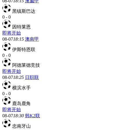
08-07
18:15
澳威甲
黑镇斯巴达
0
-
0
因特莱恩
即将开始
08-07
18:15
澳南甲
伊斯特恩联
0
-
0
阿德莱德竞技
即将开始
08-07
18:25
日职联
横滨水手
0
-
0
鹿岛鹿角
即将开始
08-07
18:30
韩K2联
忠南牙山