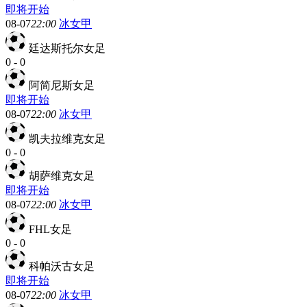
即将开始
08-07
22:00
冰女甲
廷达斯托尔女足
0
-
0
阿简尼斯女足
即将开始
08-07
22:00
冰女甲
凯夫拉维克女足
0
-
0
胡萨维克女足
即将开始
08-07
22:00
冰女甲
FHL女足
0
-
0
科帕沃古女足
即将开始
08-07
22:00
冰女甲