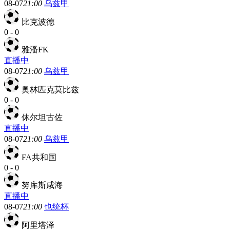
08-07
21:00
乌兹甲
比克波德
0
-
0
雅潘FK
直播中
08-07
21:00
乌兹甲
奥林匹克莫比兹
0
-
0
休尔坦古佐
直播中
08-07
21:00
乌兹甲
FA共和国
0
-
0
努库斯咸海
直播中
08-07
21:00
也统杯
阿里塔泽