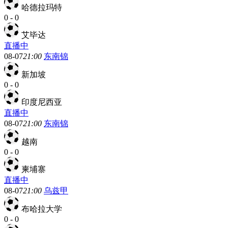
哈德拉玛特
0
-
0
艾毕达
直播中
08-07
21:00
东南锦
新加坡
0
-
0
印度尼西亚
直播中
08-07
21:00
东南锦
越南
0
-
0
柬埔寨
直播中
08-07
21:00
乌兹甲
布哈拉大学
0
-
0