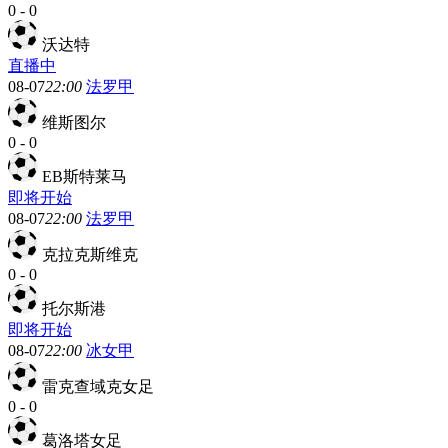
0
-
0
沃达特
直播中
08-07
22:00
法罗甲
维斯图尔
0
-
0
EB斯特莱马
即将开始
08-07
22:00
法罗甲
克拉克斯维克
0
-
0
托尔斯港
即将开始
08-07
22:00
冰女甲
雷克查域克女足
0
-
0
葛洛塔女足