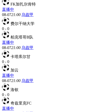
FK加扎尔肯特
直播中
08-07
21:00
乌兹甲
费尔干纳大学
0
-
0
柏克塔哥B队
直播中
08-07
21:00
乌兹甲
卡塔库尔甘
0
-
0
加云
直播中
08-07
21:00
乌兹甲
洛钦
0
-
0
奇兹里克FC
直播中