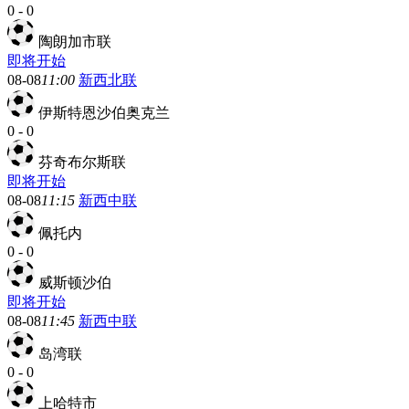
0
-
0
陶朗加市联
即将开始
08-08
11:00
新西北联
伊斯特恩沙伯奥克兰
0
-
0
芬奇布尔斯联
即将开始
08-08
11:15
新西中联
佩托内
0
-
0
威斯顿沙伯
即将开始
08-08
11:45
新西中联
岛湾联
0
-
0
上哈特市