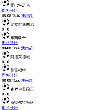
霍巴特斑马
即将开始
08-08
12:30
澳塔超
尤立维斯图尼
0
-
0
东南联合
即将开始
08-08
13:00
澳南超
阿德莱德城
0
-
0
普雷福特
即将开始
08-08
13:00
澳南超
克罗伊登国王
0
-
0
斯特尔特狮队
即将开始