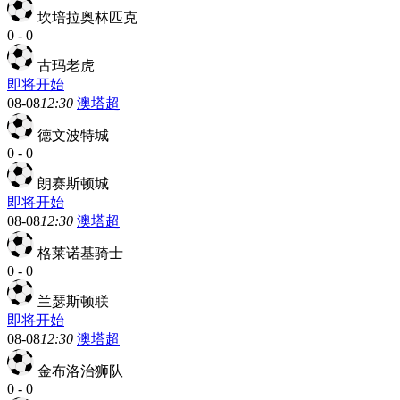
坎培拉奥林匹克
0
-
0
古玛老虎
即将开始
08-08
12:30
澳塔超
德文波特城
0
-
0
朗赛斯顿城
即将开始
08-08
12:30
澳塔超
格莱诺基骑士
0
-
0
兰瑟斯顿联
即将开始
08-08
12:30
澳塔超
金布洛治狮队
0
-
0