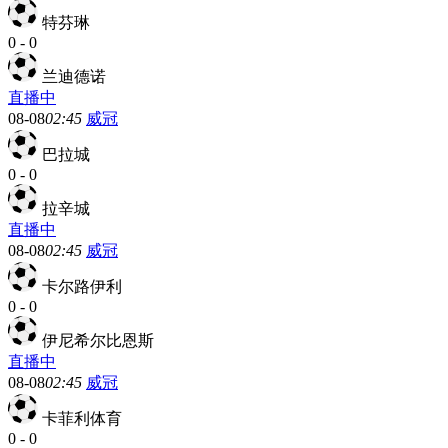
特芬琳
0
-
0
兰迪德诺
直播中
08-08
02:45
威冠
巴拉城
0
-
0
拉辛城
直播中
08-08
02:45
威冠
卡尔路伊利
0
-
0
伊尼希尔比恩斯
直播中
08-08
02:45
威冠
卡菲利体育
0
-
0