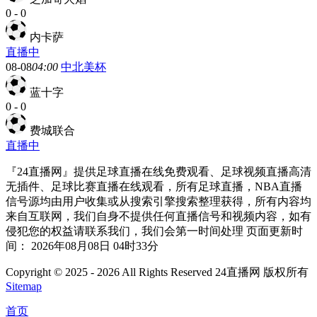
0
-
0
内卡萨
直播中
08-08
04:00
中北美杯
蓝十字
0
-
0
费城联合
直播中
『24直播网』提供足球直播在线免费观看、足球视频直播高清
无插件、足球比赛直播在线观看，所有足球直播，NBA直播
信号源均由用户收集或从搜索引擎搜索整理获得，所有内容均
来自互联网，我们自身不提供任何直播信号和视频内容，如有
侵犯您的权益请联系我们，我们会第一时间处理 页面更新时
间： 2026年08月08日 04时33分
Copyright © 2025 - 2026 All Rights Reserved 24直播网 版权所有
Sitemap
首页