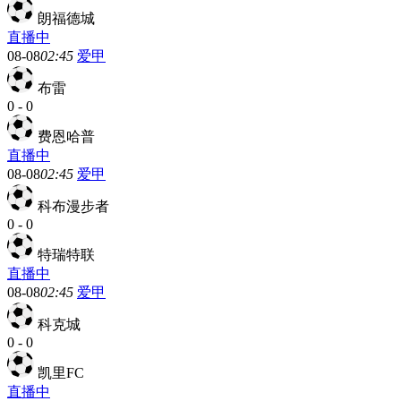
朗福德城
直播中
08-08
02:45
爱甲
布雷
0
-
0
费恩哈普
直播中
08-08
02:45
爱甲
科布漫步者
0
-
0
特瑞特联
直播中
08-08
02:45
爱甲
科克城
0
-
0
凯里FC
直播中