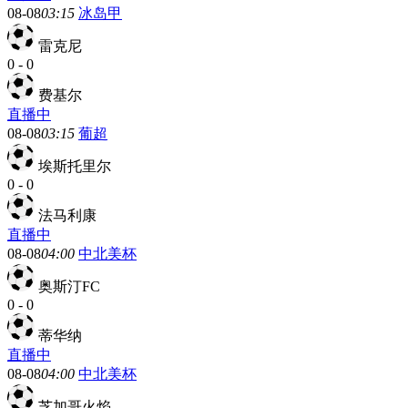
08-08
03:15
冰岛甲
雷克尼
0
-
0
费基尔
直播中
08-08
03:15
葡超
埃斯托里尔
0
-
0
法马利康
直播中
08-08
04:00
中北美杯
奥斯汀FC
0
-
0
蒂华纳
直播中
08-08
04:00
中北美杯
芝加哥火焰